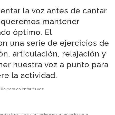
entar la voz antes de cantar
si queremos mantener
ado óptimo. El
n una serie de ejercicios de
ón, articulación, relajación y
ner nuestra voz a punto para
re la actividad.
la para calentar tu voz.
iración torácica y conviértete en un experto de la