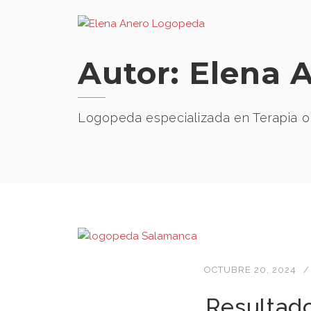
Skip
to
content
Autor:
Elena 
Logopeda especializada en Terapia or
OCTUBRE 20, 2024
Resultad