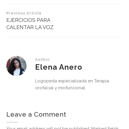
Navegación
Previous Article
de
EJERCICIOS PARA
CALENTAR LA VOZ
entradas
Author
Elena Anero
Logopeda especializada en Terapia
orofacial y miofuncional.
Leave a Comment
Your email address will not be published. Marked fields