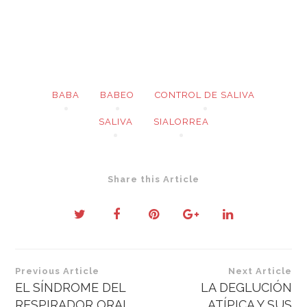
BABA
BABEO
CONTROL DE SALIVA
SALIVA
SIALORREA
Share this Article
Navegación
Previous Article
Next Article
de
EL SÍNDROME DEL
LA DEGLUCIÓN
RESPIRADOR ORAL
ATÍPICA Y SUS