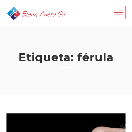
Skip
to
content
Etiqueta:
férula