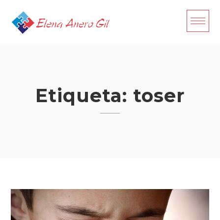
Skip
to
content
Etiqueta:
toser