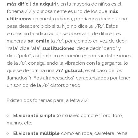
más difícil de adquirir
, en la mayoría de niños es el
fonema /r/ y curiosamente es uno de los que
más
utilizamos
en nuestro idioma, podríamos decir que no
pasa desapercibido si tu hijo no dice la /R/. Estos
errores en la articulación se observan de diferentes
maneras:
se omite
la /r/, por ejemplo en vez de decir
“rata” dice “ata”,
sustituciones
, debe decir “perro” y
dice “pelo”; así también es común encontrar distorsiones
de la /r/, consiguiendo la vibración con la garganta, lo
que se denomina una
/r/ gutural,
es el caso de los
llamados “niños afrancesados” caracterizados por tener
un sonido de la /r/ distorsionado.
Existen dos fonemas para la letra /r/:
El vibrante simple
(o r suave) como en loro, toro,
marino, etc.
El vibrante múltiple
como en roca, carretera, rema,